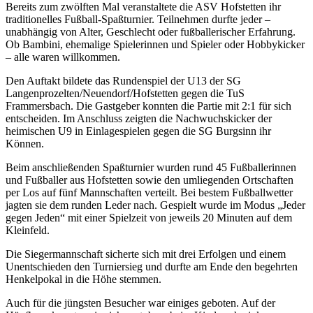
Bereits zum zwölften Mal veranstaltete die ASV Hofstetten ihr
traditionelles Fußball-Spaßturnier. Teilnehmen durfte jeder –
unabhängig von Alter, Geschlecht oder fußballerischer Erfahrung.
Ob Bambini, ehemalige Spielerinnen und Spieler oder Hobbykicker
– alle waren willkommen.
Den Auftakt bildete das Rundenspiel der U13 der SG
Langenprozelten/Neuendorf/Hofstetten gegen die TuS
Frammersbach. Die Gastgeber konnten die Partie mit 2:1 für sich
entscheiden. Im Anschluss zeigten die Nachwuchskicker der
heimischen U9 in Einlagespielen gegen die SG Burgsinn ihr
Können.
Beim anschließenden Spaßturnier wurden rund 45 Fußballerinnen
und Fußballer aus Hofstetten sowie den umliegenden Ortschaften
per Los auf fünf Mannschaften verteilt. Bei bestem Fußballwetter
jagten sie dem runden Leder nach. Gespielt wurde im Modus „Jeder
gegen Jeden“ mit einer Spielzeit von jeweils 20 Minuten auf dem
Kleinfeld.
Die Siegermannschaft sicherte sich mit drei Erfolgen und einem
Unentschieden den Turniersieg und durfte am Ende den begehrten
Henkelpokal in die Höhe stemmen.
Auch für die jüngsten Besucher war einiges geboten. Auf der