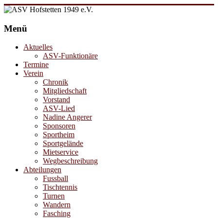
Zum
Inhalt
ASV
springen
Menü
Hofstetten
1949
Aktuelles
e.V.
ASV-Funktionäre
Termine
Verein
Chronik
Mitgliedschaft
Vorstand
ASV-Lied
Nadine Angerer
Sponsoren
Sportheim
Sportgelände
Mietservice
Wegbeschreibung
Abteilungen
Fussball
Tischtennis
Turnen
Wandern
Fasching